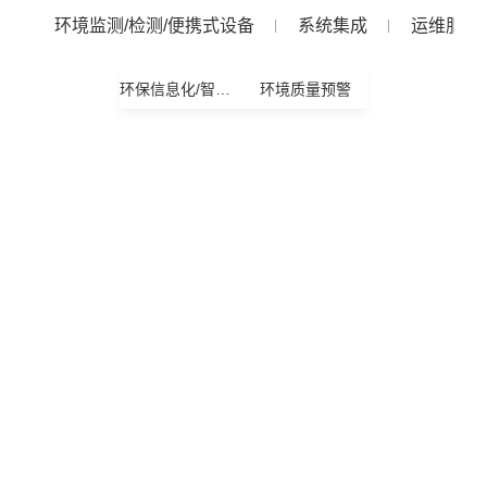
环境监测/检测/便携式设备
系统集成
运维服务
环保信息化/智能化管理
环境质量预警
工业园区VOCs精细化—光化学污染
监测建设方案
PHOTOCHEMICAL POLLUTION MONITORING SOLUTION
针对目前的环境空气质量中的难题“臭氧污染防治”
的综合解决方案，分级划定污染防治管理模块，大范
围、高密度的布点，能够区域全覆盖，实现臭氧污染源
的精细化监测，实时获...